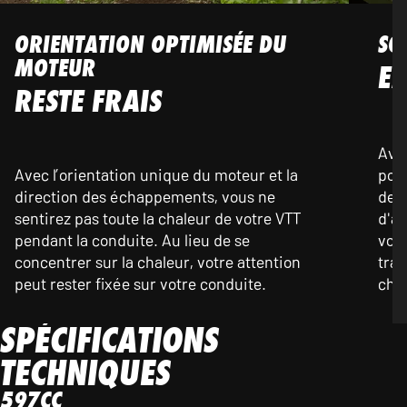
ORIENTATION OPTIMISÉE DU
SO
MOTEUR
E
RESTE FRAIS
Ave
Avec l’orientation unique du moteur et la
pour
direction des échappements, vous ne
des
sentirez pas toute la chaleur de votre VTT
d'ac
pendant la conduite. Au lieu de se
vou
concentrer sur la chaleur, votre attention
tran
peut rester fixée sur votre conduite.
cha
SPÉCIFICATIONS
TECHNIQUES
597CC